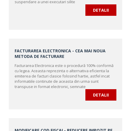
suspendare a unei executari silite
DETALII
FACTURAREA ELECTRONICA - CEA MAI NOUA
METODA DE FACTURARE
Facturarea Electronica este o procedură 100% conformă
cu legea. Aceasta reprezinta o alternativa eficienta la
emiterea de facturi clasice folosind hartie, astfel incat
informatiile continute de aceasta din urma sunt
transpuse in format electronic, semnate
DETALII
MODIFICARE COD FISCAL- REDUCERE IMPOZIT PE